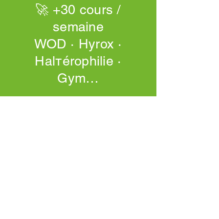
🚀 +30 cours /
semaine
WOD · Hyrox ·
Halтérophilie ·
Gym…
CONTACT
Adresse
Ferme Des Ebisoires,
7 Rue Marcellin
Berthelot, 78370
PLAISIR
Mail
contact@farmer-crossfit.com